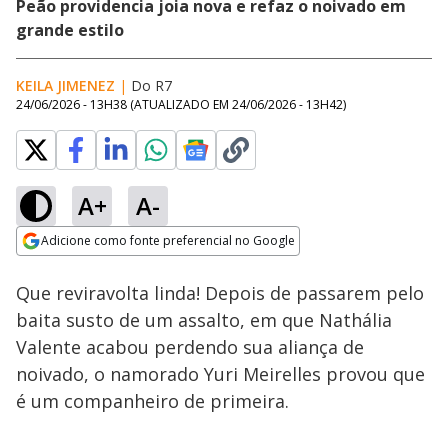
Peão providencia joia nova e refaz o noivado em
grande estilo
KEILA JIMENEZ
|
Do R7
24/06/2026 - 13H38
(ATUALIZADO EM
24/06/2026 - 13H42
)
A+
A-
Loaded
:
95.64%
Adicione como fonte preferencial no Google
Subtitles
Ativar
Som
Opens in new window
Que reviravolta linda! Depois de passarem pelo
baita susto de um assalto, em que Nathália
Valente acabou perdendo sua aliança de
noivado, o namorado Yuri Meirelles provou que
é um companheiro de primeira.