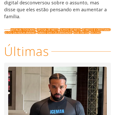
digital desconversou sobre o assunto, mas
disse que eles estão pensando em aumentar a
família.
NATALIA TOSCANO
ESPOSA ZÉ NETO
FILHOS ZÉ NETO
ZÉ NETO E CRISTIANO
BLOG DA KEILA JIMENEZ
DIÁRIO DAS CELEBRIDADES
HOJE EM DIA
RECORD
Últimas