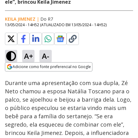
ele”, brincou Keila Jimenez
KEILA JIMENEZ
|
Do R7
13/05/2024 - 14H52
(ATUALIZADO EM
13/05/2024 - 14H52
)
A+
A-
Loaded
:
100.00%
Adicione como fonte preferencial no Google
Ativar
Som
Opens in new window
Durante uma apresentação com sua dupla, Zé
Neto chamou a esposa Natália Toscano para o
palco, se ajoelhou e beijou a barriga dela. Logo,
o público especulou se estaria vindo mais um
bebê para a família do sertanejo. “Se era
segredo, ela esqueceu de combinar com ele”,
brincou Keila Jimenez. Depois, a influenciadora