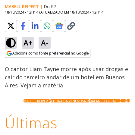
MABELL REIPERT
|
Do R7
18/10/2024 - 12H14
(ATUALIZADO EM
18/10/2024 - 12H14
)
A+
A-
Loaded
:
50.29%
Adicione como fonte preferencial no Google
Ativar
Som
Opens in new window
O cantor Liam Tayne morre após usar drogas e
cair do terceiro andar de um hotel em Buenos
Aires. Vejam a matéria
MABELL REIPERT
A HORA DA VENENOSA RJ
BALANÇO GERAL RJ
RIO
R7
Últimas