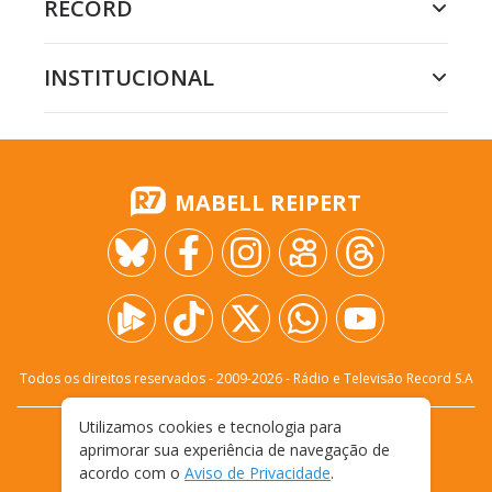
RECORD
INSTITUCIONAL
MABELL REIPERT
Todos os direitos reservados - 2009-
2026
- Rádio e Televisão Record S.A
Utilizamos cookies e tecnologia para
CARREIRA
FALE CONOSCO
PRIVACIDADE
aprimorar sua experiência de navegação de
TERMOS E CONDIÇÕES DE USO
acordo com o
Aviso de Privacidade
.