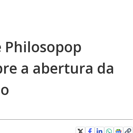
 e Philosopop
e a abertura da
do