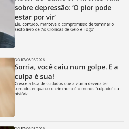
V
sobre depressão: ‘O pior pode
estar por vir’
i
Ele, contudo, manteve o compromisso de terminar o
sexto livro de ‘As Crônicas de Gelo e Fogo’
d
DO R7
/
06/08/2026
e
Sorria, você caiu num golpe. E a
culpa é sua!
Cresce a lista de cuidados que a vítima deveria ter
o
tomado, enquanto o criminoso é o menos “culpado” da
história
DO R7
/
06/08/2026