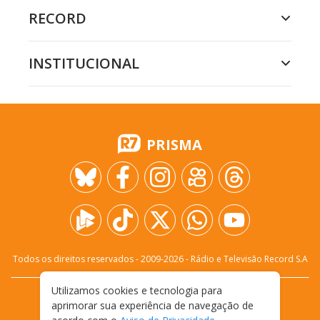
RECORD
INSTITUCIONAL
PRISMA
Todos os direitos reservados - 2009-
2026
- Rádio e Televisão Record S.A
Utilizamos cookies e tecnologia para
CARREIRA
FALE CONOSCO
PRIVACIDADE
aprimorar sua experiência de navegação de
TERMOS E CONDIÇÕES DE USO