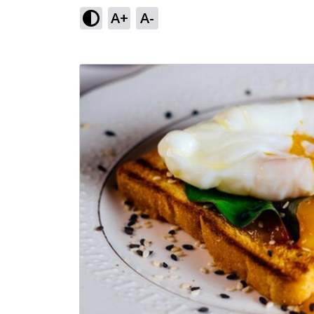
A+
A-