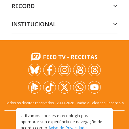
RECORD
INSTITUCIONAL
FEED TV - RECEITAS
Todos os direitos reservados - 2009-
2026
- Rádio e Televisão Record S.A
Utilizamos cookies e tecnologia para
CARREIRA
FALE CONOSCO
PRIVACIDADE
aprimorar sua experiência de navegação de
TERMOS E CONDIÇÕES DE USO
acordo com o
Aviso de Privacidade
.