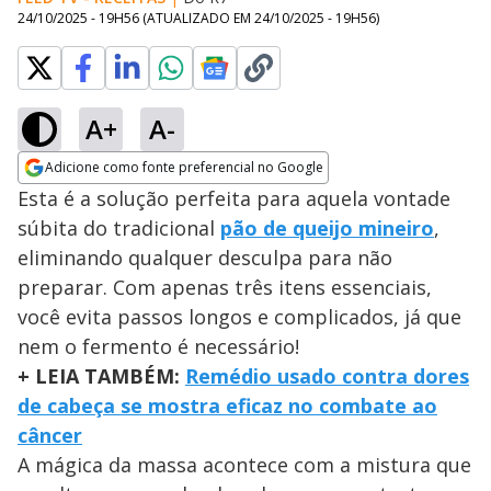
24/10/2025 - 19H56
(ATUALIZADO EM
24/10/2025 - 19H56
)
A+
A-
Adicione como fonte preferencial no Google
Opens in new window
Esta é a solução perfeita para aquela vontade
súbita do tradicional
pão de queijo
mineiro
,
eliminando qualquer desculpa para não
preparar. Com apenas três itens essenciais,
você evita passos longos e complicados, já que
nem o fermento é necessário!
+ LEIA TAMBÉM:
Remédio usado contra dores
de cabeça se mostra eficaz no combate ao
câncer
A mágica da massa acontece com a mistura que