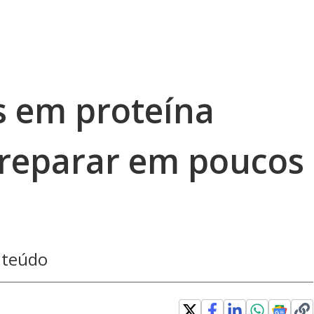
as em proteína
preparar em poucos
nteúdo