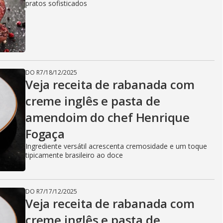
pratos sofisticados
DO R7
/
18/12/2025
Veja receita de rabanada com
creme inglês e pasta de
amendoim do chef Henrique
Fogaça
Ingrediente versátil acrescenta cremosidade e um toque
tipicamente brasileiro ao doce
DO R7
/
17/12/2025
Veja receita de rabanada com
creme inglês e pasta de