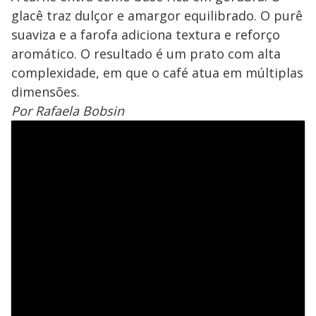
glacê traz dulçor e amargor equilibrado. O purê
suaviza e a farofa adiciona textura e reforço
aromático. O resultado é um prato com alta
complexidade, em que o café atua em múltiplas
dimensões.
Por Rafaela Bobsin