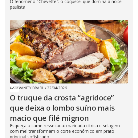
​O fenômeno "Chevette": o coquetel que domina a noite
paulista
VANITY BRASIL
/
22/04/2026
O truque da crosta “agridoce”
que deixa o lombo suíno mais
macio que filé mignon
Esqueça a carne ressecada: marinada cítrica e selagem
com mel transformam o corte econômico em prato
principal sofisticado.