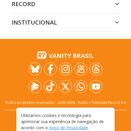
RECORD
INSTITUCIONAL
VANITY BRASIL
Todos os direitos reservados - 2009-
2026
- Rádio e Televisão Record S.A
Utilizamos cookies e tecnologia para
CARREIRA
FALE CONOSCO
PRIVACIDADE
aprimorar sua experiência de navegação de
TERMOS E CONDIÇÕES DE USO
acordo com o
Aviso de Privacidade
.