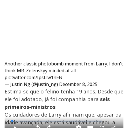
Another classic photobomb moment from Larry. I don't
think MR. Zelenskyy minded at all.
pic.twitter.com/IpsLlw1nEB
— Justin Ng (@justin_ng)
December 8, 2025
Estima-se que o felino tenha 19 anos. Desde que
ele foi adotado, já foi companhia para
seis
primeiros-ministros
.
Os cuidadores de Larry afirmam que, apesar da
idade avançada, ele está saudável e chegou a
L
o
a