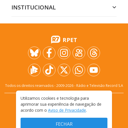
INSTITUCIONAL
RPET
Todos os direitos reservados - 2009-
2026
- Rádio e Televisão Record S.A
Utilizamos cookies e tecnologia para
CARREIRA
FALE CONOSCO
PRIVACIDADE
aprimorar sua experiência de navegação de
TERMOS E CONDIÇÕES DE USO
acordo com o
Aviso de Privacidade
.
FECHAR