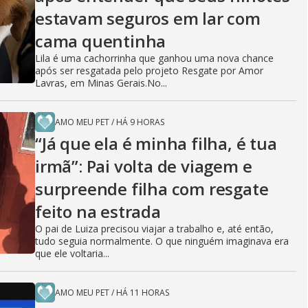
estavam seguros em lar com
cama quentinha
Lila é uma cachorrinha que ganhou uma nova chance
após ser resgatada pelo projeto Resgate por Amor
Lavras, em Minas Gerais.No...
AMO MEU PET
/
HÁ 9 HORAS
“Já que ela é minha filha, é tua
irmã”: Pai volta de viagem e
surpreende filha com resgate
feito na estrada
O pai de Luiza precisou viajar a trabalho e, até então,
tudo seguia normalmente. O que ninguém imaginava era
que ele voltaria...
AMO MEU PET
/
HÁ 11 HORAS