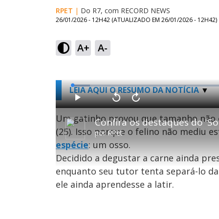
RPET
|
Do R7, com RECORD NEWS
26/01/2026 - 12H42
(ATUALIZADO EM
26/01/2026 - 12H42
)
A+
A-
L
LEIA AQUI O RESUMO DA NOTÍCIA
o
a
d
P
V
A
e
l
o
v
d
a
l
a
Um gatinho provou que tamanho não
:
Confira os destaques do 'So
y
t
n
5
a
ç
.
(25). Isso porque o felino não mediu 
r
a
3
por
RPet
1
r
8
0
1
%
espécie
: um osso.
s
0
e
s
g
e
Decidido a degustar a carne ainda pre
u
g
n
u
enquanto seu tutor tenta separá-lo da 
d
n
o
d
s
o
ele ainda aprendesse a latir.
s
M