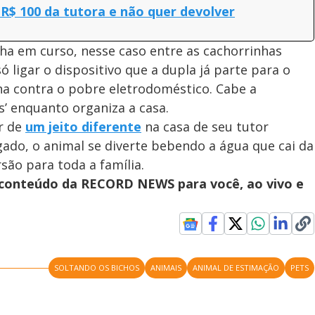
o
 R$ 100 da tutora e não quer devolver
lha em curso, nesse caso entre as cachorrinhas
ó ligar o dispositivo que a dupla já parte para o
ina contra o pobre eletrodoméstico. Cabe a
es’ enquanto organiza a casa.
ar de
um jeito diferente
na casa de seu tutor
gado, o animal se diverte bebendo a água que cai da
são para toda a família.
s conteúdo da RECORD NEWS para você, ao vivo e
SOLTANDO OS BICHOS
ANIMAIS
ANIMAL DE ESTIMAÇÃO
PETS