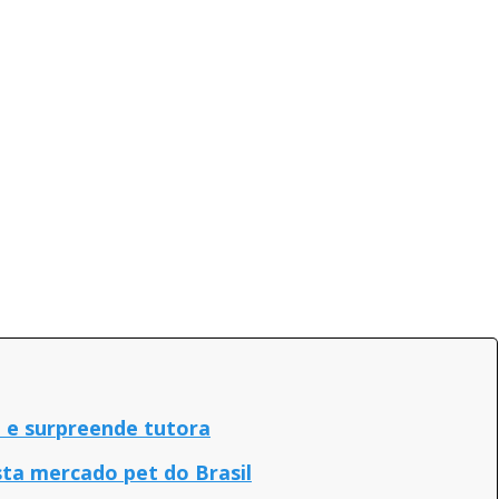
y
e
V
i
d
e
 e surpreende tutora
ta mercado pet do Brasil