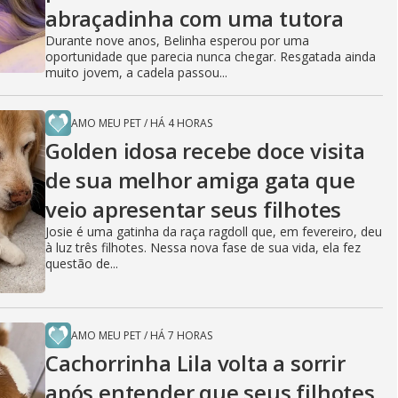
abraçadinha com uma tutora
Durante nove anos, Belinha esperou por uma
oportunidade que parecia nunca chegar. Resgatada ainda
muito jovem, a cadela passou...
AMO MEU PET
/
HÁ 4 HORAS
Golden idosa recebe doce visita
de sua melhor amiga gata que
veio apresentar seus filhotes
Josie é uma gatinha da raça ragdoll que, em fevereiro, deu
à luz três filhotes. Nessa nova fase de sua vida, ela fez
questão de...
AMO MEU PET
/
HÁ 7 HORAS
Cachorrinha Lila volta a sorrir
após entender que seus filhotes