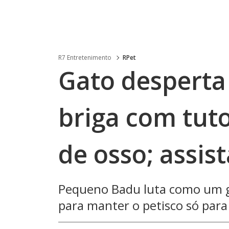
R7 Entretenimento
RPet
Gato desperta 
briga com tut
de osso; assist
Pequeno Badu luta como um gi
para manter o petisco só para 