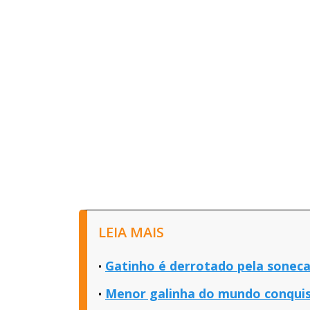
u
d
o
LEIA MAIS
Gatinho é derrotado pela soneca
Menor galinha do mundo conquis