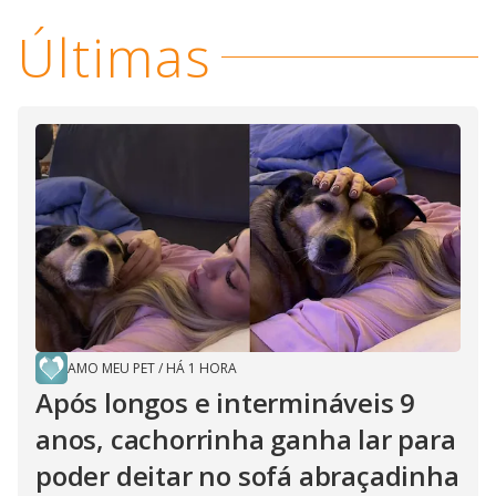
a
s
o
s
Últimas
y
M
V
u
d
o
i
d
e
AMO MEU PET
/
HÁ 1 HORA
o
Após longos e intermináveis 9
anos, cachorrinha ganha lar para
poder deitar no sofá abraçadinha