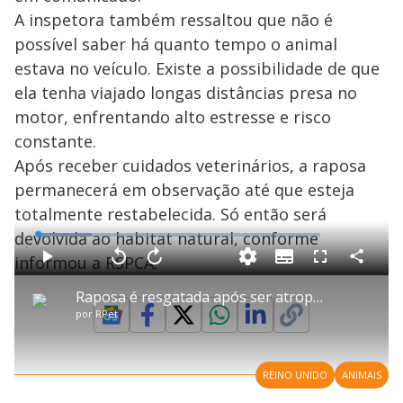
A inspetora também ressaltou que não é
possível saber há quanto tempo o animal
estava no veículo. Existe a possibilidade de que
ela tenha viajado longas distâncias presa no
motor, enfrentando alto estresse e risco
constante.
Após receber cuidados veterinários, a raposa
permanecerá em observação até que esteja
totalmente restabelecida. Só então será
devolvida ao habitat natural, conforme
L
o
a
informou a RSPCA.
S
d
u
C
P
V
A
P
F
e
b
o
l
o
v
u
d
t
m
a
l
a
l
:
Raposa é resgatada após ser atropelada e ficar presa embaixo de carro em MG
i
p
y
t
n
l
1
t
a
a
ç
s
9
por
RPet
l
r
r
a
c
.
e
t
1
r
l
r
0
s
i
0
1
e
7
l
s
0
e
%
h
e
s
n
a
g
e
r
u
g
REINO UNIDO
ANIMAIS
n
u
d
n
o
d