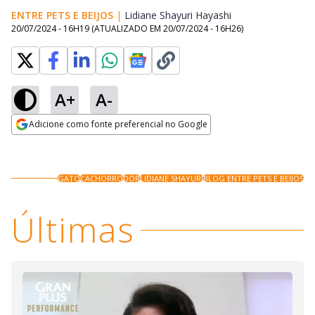
ENTRE PETS E BEIJOS
|
Lidiane Shayuri Hayashi
Opens in new wi
20/07/2024 - 16H19
(ATUALIZADO EM
20/07/2024 - 16H26
)
A+
A-
Loaded
:
17.24%
Adicione como fonte preferencial no Google
Ativar
Som
Opens in new window
GATO
CACHORRO
DOR
LIDIANE SHAYURI
BLOG ENTRE PETS E BEIJOS
Últimas