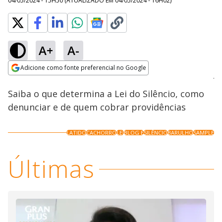
04/05/2024 - 15H50
(ATUALIZADO EM
04/05/2024 - 16H02
)
A+
A-
Loaded
:
65.90%
Adicione como fonte preferencial no Google
Ativar
Som
Opens in new window
Saiba o que determina a Lei do Silêncio, como
denunciar e de quem cobrar providências
LATIDO
CACHORRO
LEI
BLOG E
SILÊNCIO
BARULHO
SAMPLE
Últimas