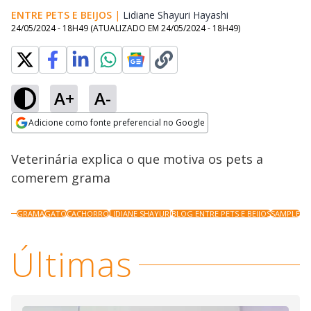
ENTRE PETS E BEIJOS
|
Lidiane Shayuri Hayashi
Opens in new wi
24/05/2024 - 18H49
(ATUALIZADO EM
24/05/2024 - 18H49
)
A+
A-
Loaded
:
29.06%
Adicione como fonte preferencial no Google
Ativar
Som
Opens in new window
Veterinária explica o que motiva os pets a
comerem grama
GRAMA
GATO
CACHORRO
LIDIANE SHAYURI
BLOG ENTRE PETS E BEIJOS
SAMPLE
Últimas