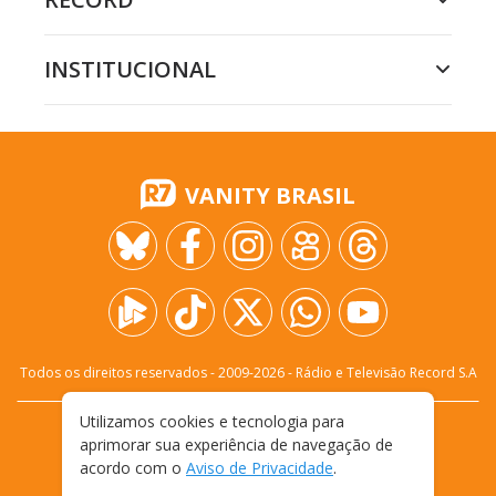
INSTITUCIONAL
VANITY BRASIL
Todos os direitos reservados - 2009-
2026
- Rádio e Televisão Record S.A
Utilizamos cookies e tecnologia para
CARREIRA
FALE CONOSCO
PRIVACIDADE
aprimorar sua experiência de navegação de
TERMOS E CONDIÇÕES DE USO
acordo com o
Aviso de Privacidade
.