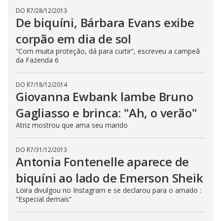
DO R7
/
28/12/2013
De biquíni, Bárbara Evans exibe
corpão em dia de sol
“Com muita proteção, dá para curtir”, escreveu a campeã
da Fazenda 6
DO R7
/
18/12/2014
Giovanna Ewbank lambe Bruno
Gagliasso e brinca: "Ah, o verão"
Atriz mostrou que ama seu marido
DO R7
/
31/12/2013
Antonia Fontenelle aparece de
biquíni ao lado de Emerson Sheik
Loira divulgou no Instagram e se declarou para o amado :
“Especial demais”