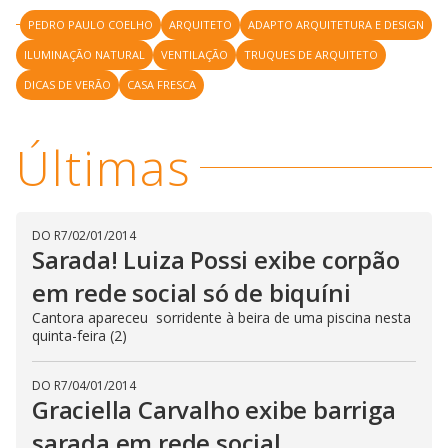
PEDRO PAULO COELHO
ARQUITETO
ADAPTO ARQUITETURA E DESIGN
ILUMINAÇÃO NATURAL
VENTILAÇÃO
TRUQUES DE ARQUITETO
DICAS DE VERÃO
CASA FRESCA
Últimas
DO R7
/
02/01/2014
Sarada! Luiza Possi exibe corpão
em rede social só de biquíni
Cantora apareceu sorridente à beira de uma piscina nesta
quinta-feira (2)
DO R7
/
04/01/2014
Graciella Carvalho exibe barriga
sarada em rede social