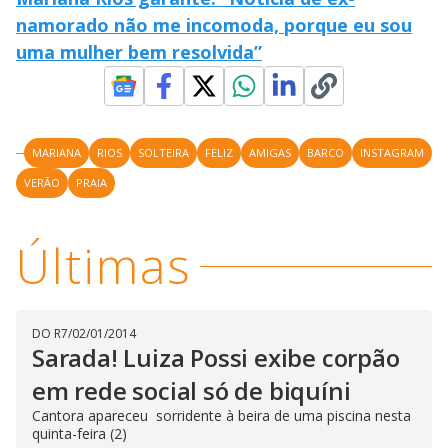
namorado não me incomoda, porque eu sou
uma mulher bem resolvida”
MARIANA
RIOS
SOLTEIRA
FELIZ
AMIGAS
BARCO
INSTAGRAM
VERÃO
PRAIA
Últimas
DO R7
/
02/01/2014
Sarada! Luiza Possi exibe corpão
em rede social só de biquíni
Cantora apareceu sorridente à beira de uma piscina nesta
quinta-feira (2)