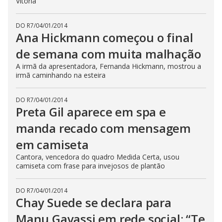
Vitória
DO R7
/
04/01/2014
Ana Hickmann começou o final
de semana com muita malhação
A irmã da apresentadora, Fernanda Hickmann, mostrou a
irmã caminhando na esteira
DO R7
/
04/01/2014
Preta Gil aparece em spa e
manda recado com mensagem
em camiseta
Cantora, vencedora do quadro Medida Certa, usou
camiseta com frase para invejosos de plantão
DO R7
/
04/01/2014
Chay Suede se declara para
Manu Gavassi em rede social: “Te