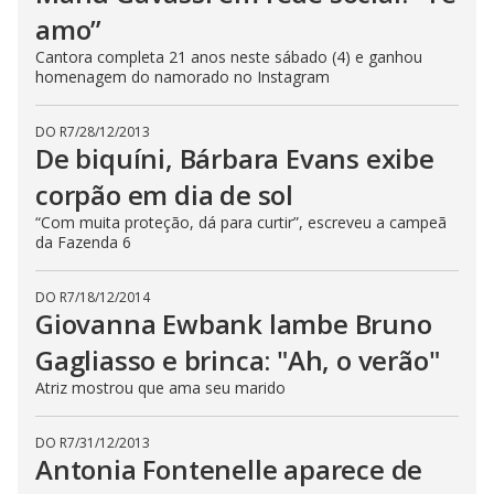
amo”
Cantora completa 21 anos neste sábado (4) e ganhou
homenagem do namorado no Instagram
DO R7
/
28/12/2013
De biquíni, Bárbara Evans exibe
corpão em dia de sol
“Com muita proteção, dá para curtir”, escreveu a campeã
da Fazenda 6
DO R7
/
18/12/2014
Giovanna Ewbank lambe Bruno
Gagliasso e brinca: "Ah, o verão"
Atriz mostrou que ama seu marido
DO R7
/
31/12/2013
Antonia Fontenelle aparece de