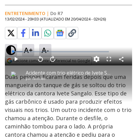
ENTRETENIMENTO
|
Do R7
13/02/2024 - 20H33
(ATUALIZADO EM
20/04/2024 - 02H26
)
A+
A-
L
o
a
Adicione como fonte preferencial no Google
d
C
P
V
A
P
F
e
o
l
o
v
u
Opens in new window
d
m
a
l
a
l
:
Acidente com trio elétrico de Ivete Sangalo deixa duas pessoas feridas em Salvador (BA)
p
y
t
n
l
1
Duas pessoas ficaram feridas depois que uma
a
a
ç
s
0
por
Notícias
r
r
a
c
.
t
1
r
l
r
1
mangueira do tanque de gás se soltou do trio
i
0
1
e
2
l
s
0
e
%
h
elétrico da cantora Ivete Sangalo. Esse tipo de
e
s
n
a
g
e
r
u
g
gás carbônico é usado para produzir efeitos
n
u
a
d
n
o
d
visuais nos trios. Um outro incidente com o trio
s
o
s
chamou a atenção. Durante o desfile, o
y
caminhão tombou para o lado. A própria
cantora chamou a atenção e pediu para o
M