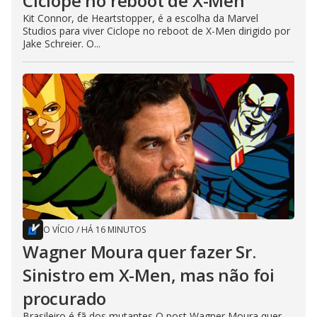
Ciclope no reboot de X-Men
Kit Connor, de Heartstopper, é a escolha da Marvel
Studios para viver Ciclope no reboot de X-Men dirigido por
Jake Schreier. O...
O VÍCIO
/
HÁ 16 MINUTOS
Wagner Moura quer fazer Sr.
Sinistro em X-Men, mas não foi
procurado
Brasileiro é fã dos mutantes O post Wagner Moura quer