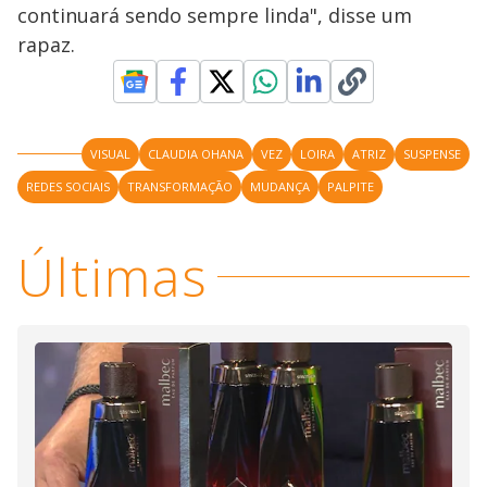
continuará sendo sempre linda", disse um
rapaz.
VISUAL
CLAUDIA OHANA
VEZ
LOIRA
ATRIZ
SUSPENSE
REDES SOCIAIS
TRANSFORMAÇÃO
MUDANÇA
PALPITE
Últimas