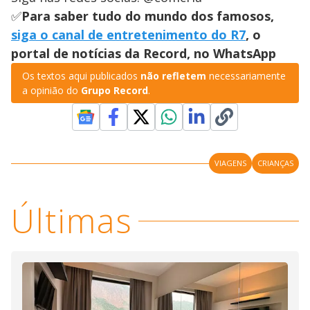
✅
Para saber tudo do mundo dos famosos,
siga o canal de entretenimento do R7
, o
portal de notícias da Record, no WhatsApp
Os textos aqui publicados
não refletem
necessariamente
a opinião do
Grupo Record
.
VIAGENS
CRIANÇAS
Últimas