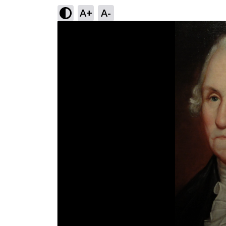
A+
A-