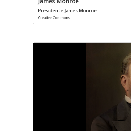
James Monroe
Presidente James Monroe
Creative Commons