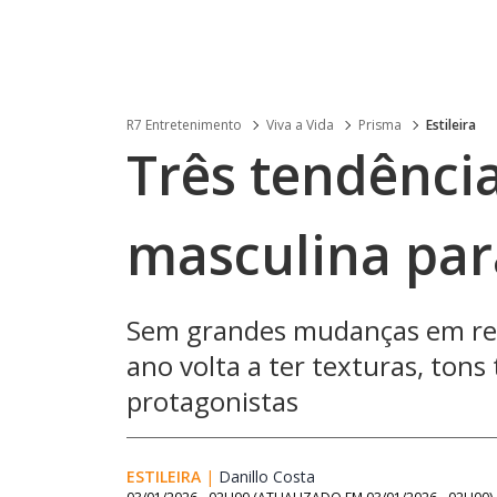
R7 Entretenimento
Viva a Vida
Prisma
Estileira
Três tendênci
masculina par
Sem grandes mudanças em rel
ano volta a ter texturas, ton
protagonistas
ESTILEIRA
|
Danillo Costa
Opens in new window