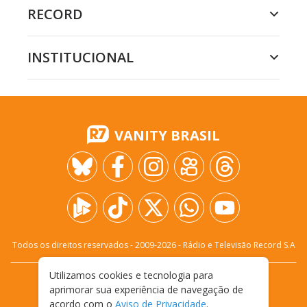
RECORD
INSTITUCIONAL
VANITY BRASIL
Todos os direitos reservados - 2009-
2026
- Rádio e Televisão Record S.A
Utilizamos cookies e tecnologia para
CARREIRA
FALE CONOSCO
PRIVACIDADE
aprimorar sua experiência de navegação de
TERMOS E CONDIÇÕES DE USO
acordo com o
Aviso de Privacidade
.