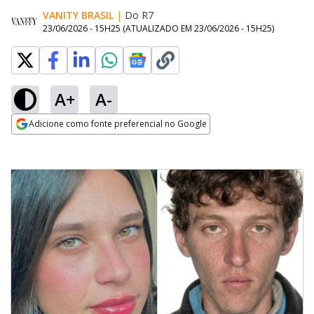
VANITY BRASIL
|
Do R7
23/06/2026 - 15H25
(ATUALIZADO EM
23/06/2026 - 15H25
)
A+
A-
Adicione como fonte preferencial no Google
Opens in new window