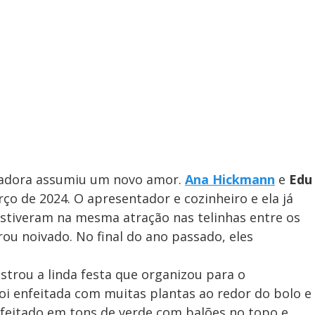
tadora assumiu um novo amor.
Ana Hickmann
e
Edu
 de 2024. O apresentador e cozinheiro e ela já
estiveram na mesma atração nas telinhas entre os
ou noivado. No final do ano passado, eles
strou a linda festa que organizou para o
i enfeitada com muitas plantas ao redor do bolo e
onfeitado em tons de verde com balões no topo e