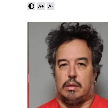
A+
A-