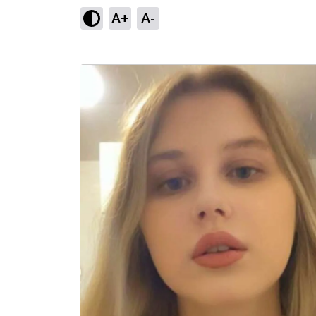
A+
A-