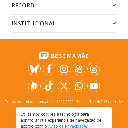
RECORD
INSTITUCIONAL
BEBÊ MAMÃE
Todos os direitos reservados - 2009-
2026
- Rádio e Televisão Record S.A
Utilizamos cookies e tecnologia para
CARREIRA
FALE CONOSCO
PRIVACIDADE
aprimorar sua experiência de navegação de
TERMOS E CONDIÇÕES DE USO
acordo com o
Aviso de Privacidade
.