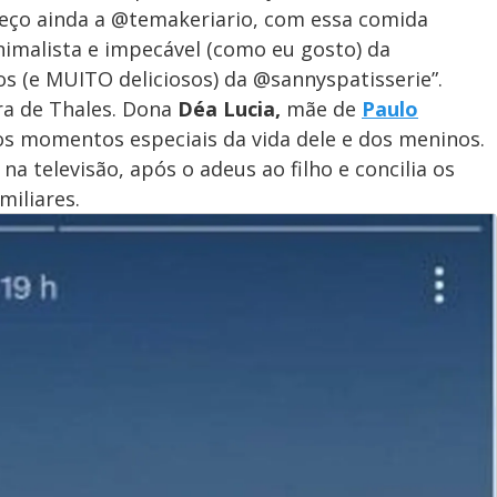
deço ainda a @temakeriario, com essa comida
imalista e impecável (como eu gosto) da
dos (e MUITO deliciosos) da @sannyspatisserie”.
ra de Thales. Dona
Déa Lucia,
mãe de
Paulo
s momentos especiais da vida dele e dos meninos.
na televisão, após o adeus ao filho e concilia os
iliares.