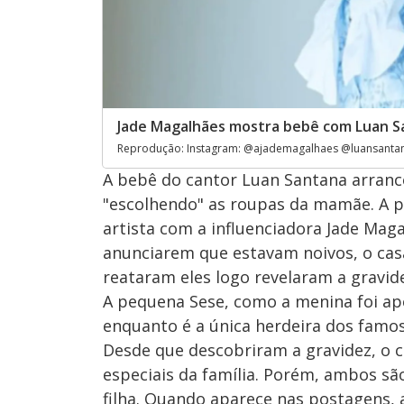
Jade Magalhães mostra bebê com Luan S
Reprodução: Instagram: @ajademagalhaes @luansanta
A bebê do cantor Luan Santana arranc
"escolhendo" as roupas da mamãe. A p
artista com a influenciadora Jade Maga
anunciarem que estavam noivos, o ca
reataram eles logo revelaram a gravide
A pequena Sese, como a menina foi ap
enquanto é a única herdeira dos famos
Desde que descobriram a gravidez, o 
especiais da família. Porém, ambos s
filha. Quando aparece nas postagens,