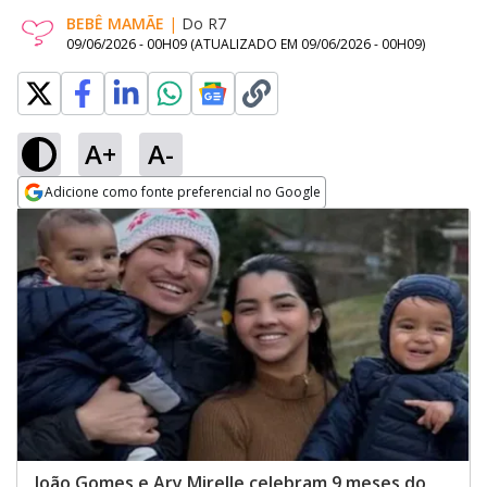
BEBÊ MAMÃE
|
Do R7
09/06/2026 - 00H09
(ATUALIZADO EM
09/06/2026 - 00H09
)
A+
A-
Adicione como fonte preferencial no Google
Opens in new window
João Gomes e Ary Mirelle celebram 9 meses do