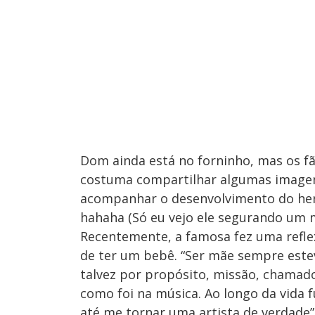
Dom ainda está no forninho, mas os fã
costuma compartilhar algumas imagen
acompanhar o desenvolvimento do her
hahaha (Só eu vejo ele segurando um m
Recentemente, a famosa fez uma refl
de ter um bebê. “Ser mãe sempre estev
talvez por propósito, missão, chamado
como foi na música. Ao longo da vida
até me tornar uma artista de verdade”