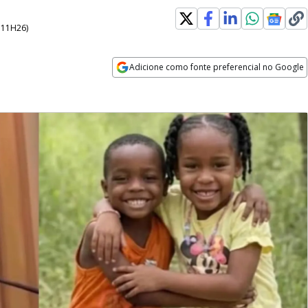
- 11H26
)
Adicione como fonte preferencial no Google
Opens in new window