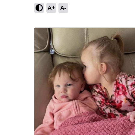
A+
A-