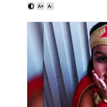
A+
A-