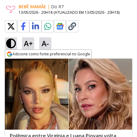
BEBÊ MAMÃE
|
Do R7
13/05/2026 - 20H18
(ATUALIZADO EM
13/05/2026 - 20H18
)
A+
A-
Adicione como fonte preferencial no Google
Opens in new window
Polêmica entre Virgínia e Luana Piovani volta