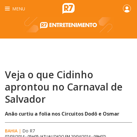
MENU
Veja o que Cidinho
aprontou no Carnaval de
Salvador
Anão curtiu a folia nos Circuitos Dodô e Osmar
BAHIA
|
Do R7
07/03/2014 - 05H05
(ATUALIZADO EM
20/04/2024 - 09H07
)