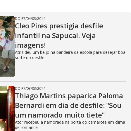
DO R7
/
04/03/2014
Cleo Pires prestigia desfile
infantil na Sapucaí. Veja
imagens!
Atriz deu um beijo na bandeira da escola para desejar boa
sorte no desfile
DO R7
/
03/03/2014
Thiago Martins paparica Paloma
Bernardi em dia de desfile: "Sou
um namorado muito tiete"
Ator recebeu a namorada na porta do camarote em clima
de romance