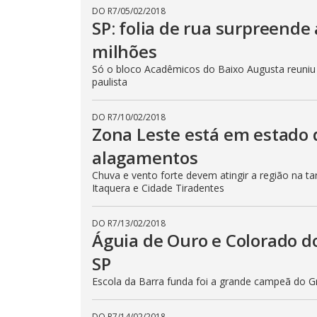
DO R7
/
05/02/2018
SP: folia de rua surpreende 
milhões
Só o bloco Acadêmicos do Baixo Augusta reuniu 
paulista
DO R7
/
10/02/2018
Zona Leste está em estado 
alagamentos
Chuva e vento forte devem atingir a região na t
Itaquera e Cidade Tiradentes
DO R7
/
13/02/2018
Águia de Ouro e Colorado d
SP
Escola da Barra funda foi a grande campeã do 
DO R7
/
14/02/2018