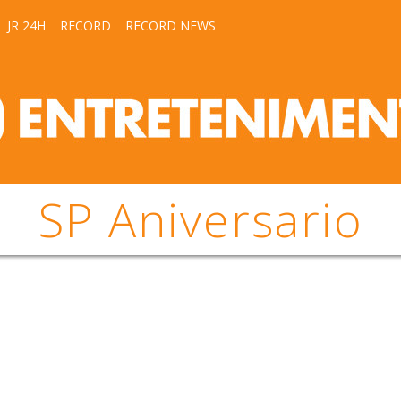
JR 24H
RECORD
RECORD NEWS
SP Aniversario