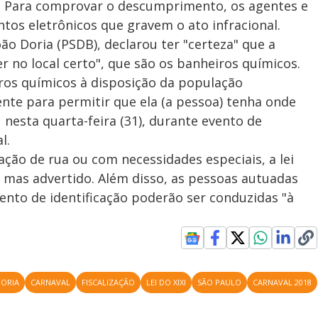
). Para comprovar o descumprimento, os agentes e
tos eletrônicos que gravem o ato infracional.
oão Doria (PSDB), declarou ter "certeza" que a
er no local certo", que são os banheiros químicos.
ros químicos à disposição da população
ente para permitir que ela (a pessoa) tenha onde
nesta quarta-feira (31), durante evento de
l.
ação de rua ou com necessidades especiais, a lei
, mas advertido. Além disso, as pessoas autuadas
nto de identificação poderão ser conduzidas "à
DORIA
CARNAVAL
FISCALIZAÇÃO
LEI DO XIXI
SÃO PAULO
CARNAVAL 2018