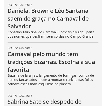
DO R7
/
19/01/2018
Daniela, Brown e Léo Santana
saem de graça no Carnaval de
Salvador
Conselho Municipal do Carnaval (Comcar) divulgou parte
dos nomes que desfilam sem cordas no Campo Grande
DO R7
/
14/02/2018
Carnaval pelo mundo tem
tradições bizarras. Escolha a sua
favorita
Batalha de laranjas, lançamento de formigas, corrida de
barcos fantasiados: ajude a montar o ranking das folias
carnavalescas mais esquisitas do planeta
DO R7
/
19/02/2018
Sabrina Sato se despede do