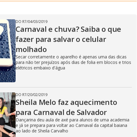
DO R7
/
04/03/2019
Carnaval e chuva? Saiba o que
fazer para salvar o celular
molhado
Secar corretamente o aparelho é apenas uma das dicas
para não ter prejuízos após dias de folia em blocos e trios
elétricos embaixo d'água
DO R7
/
20/02/2019
Sheila Melo faz aquecimento
para Carnaval de Salvador
Dançarina deu aula de axé para alunos de uma academia
e já se prepara para voltar ao Carnaval da capital baiana
ao lado de Sheila Carvalho