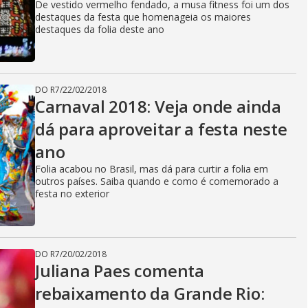
De vestido vermelho fendado, a musa fitness foi um dos
destaques da festa que homenageia os maiores
destaques da folia deste ano
DO R7
/
22/02/2018
Carnaval 2018: Veja onde ainda
dá para aproveitar a festa neste
ano
Folia acabou no Brasil, mas dá para curtir a folia em
outros países. Saiba quando e como é comemorado a
festa no exterior
DO R7
/
20/02/2018
Juliana Paes comenta
rebaixamento da Grande Rio: