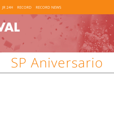
JR 24H
RECORD
RECORD NEWS
SP Aniversario