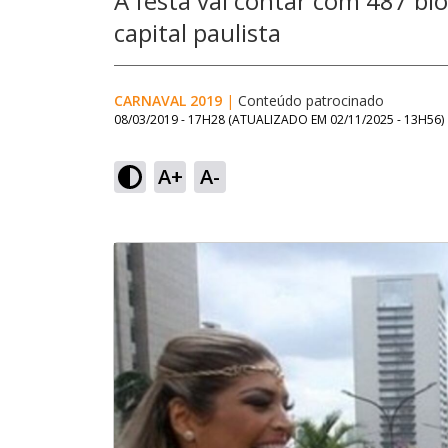
A festa vai contar com 487 blo
capital paulista
CARNAVAL 2019
|
Conteúdo patrocinado
08/03/2019 - 17H28
(ATUALIZADO EM
02/11/2025 - 13H56
)
A+
A-