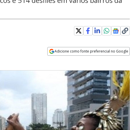
cos e 514 desfiles em vários bairros da
Adicione como fonte preferencial no Google
Opens in new window