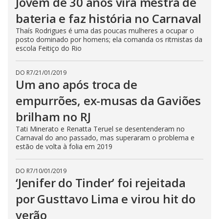
Jovem de 30 anos vira mestra de
bateria e faz história no Carnaval
Thaís Rodrigues é uma das poucas mulheres a ocupar o
posto dominado por homens; ela comanda os ritmistas da
escola Feitiço do Rio
DO R7
/
21/01/2019
Um ano após troca de
empurrões, ex-musas da Gaviões
brilham no RJ
Tati Minerato e Renatta Teruel se desentenderam no
Carnaval do ano passado, mas superaram o problema e
estão de volta à folia em 2019
DO R7
/
10/01/2019
‘Jenifer do Tinder’ foi rejeitada
por Gusttavo Lima e virou hit do
verão