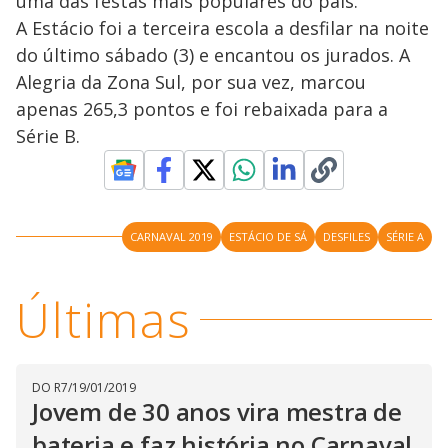
uma das festas mais populares do país.
A Estácio foi a terceira escola a desfilar na noite
do último sábado (3) e encantou os jurados. A
Alegria da Zona Sul, por sua vez, marcou
apenas 265,3 pontos e foi rebaixada para a
Série B.
CARNAVAL 2019
ESTÁCIO DE SÁ
DESFILES
SÉRIE A
Últimas
DO R7
/
19/01/2019
Jovem de 30 anos vira mestra de
bateria e faz história no Carnaval