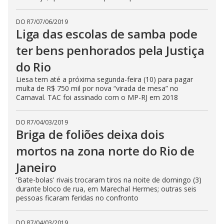
DO R7
/
07/06/2019
Liga das escolas de samba pode
ter bens penhorados pela Justiça
do Rio
Liesa tem até a próxima segunda-feira (10) para pagar
multa de R$ 750 mil por nova “virada de mesa” no
Carnaval. TAC foi assinado com o MP-RJ em 2018
DO R7
/
04/03/2019
Briga de foliões deixa dois
mortos na zona norte do Rio de
Janeiro
'Bate-bolas' rivais trocaram tiros na noite de domingo (3)
durante bloco de rua, em Marechal Hermes; outras seis
pessoas ficaram feridas no confronto
DO R7
/
04/03/2019