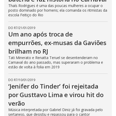
Thaís Rodrigues é uma das poucas mulheres a ocupar o
posto dominado por homens; ela comanda os ritmistas da
escola Feitiço do Rio
DO R7
/
21/01/2019
Um ano após troca de
empurrões, ex-musas da Gaviões
brilham no RJ
Tati Minerato e Renatta Teruel se desentenderam no
Carnaval do ano passado, mas superaram o problema e
estão de volta à folia em 2019
DO R7
/
10/01/2019
‘Jenifer do Tinder’ foi rejeitada
por Gusttavo Lima e virou hit do
verão
Música interpretada por Gabriel Diniz já foi gravada pelo
sertanejo, que desistiu e repassou para o cantor