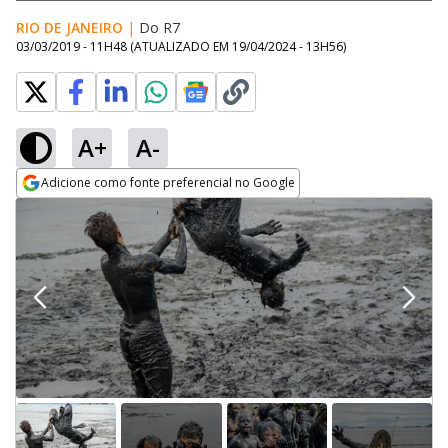
RIO DE JANEIRO
|
Do R7
03/03/2019 - 11H48
(ATUALIZADO EM
19/04/2024 - 13H56
)
A+
A-
Adicione como fonte preferencial no Google
Opens in new window