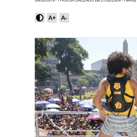
09/03/2019 - 17H50
(ATUALIZADO EM
21/02/2024 - 19H09
)
A+
A-