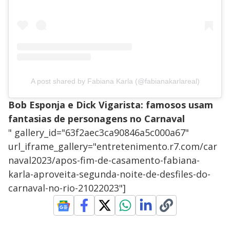
A post shared by Fabiana Karla (@fabianakarlareal)
Bob Esponja e Dick Vigarista: famosos usam
fantasias de personagens no Carnaval
" gallery_id="63f2aec3ca90846a5c000a67"
url_iframe_gallery="entretenimento.r7.com/car
naval2023/apos-fim-de-casamento-fabiana-
karla-aproveita-segunda-noite-de-desfiles-do-
carnaval-no-rio-21022023"]