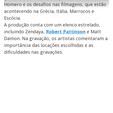
l
e
s
n
a
g
e
Homero e os desafios nas filmagens, que estão
r
u
g
n
u
a
acontecendo na Grécia, Itália, Marrocos e
d
n
o
d
s
o
Escócia.
s
y
A produção conta com um elenco estrelado,
incluindo Zendaya,
Robert Pattinson
e Matt
M
Damon. Na gravação, os artistas comentaram a
V
u
d
o
importância das locações escolhidas e as
dificuldades nas gravações.
i
d
e
o